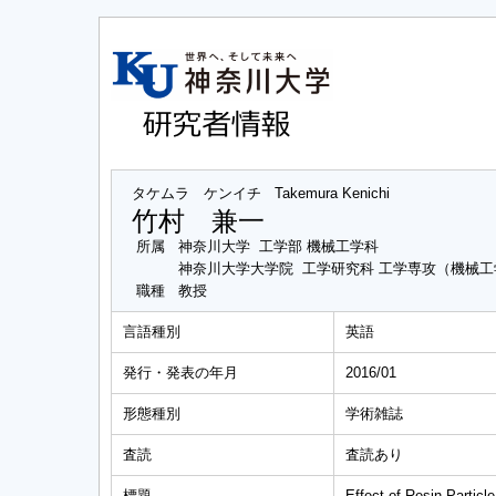
タケムラ ケンイチ
Takemura Kenichi
竹村 兼一
所属
神奈川大学 工学部 機械工学科
神奈川大学大学院 工学研究科 工学専攻（機械
職種
教授
言語種別
英語
発行・発表の年月
2016/01
形態種別
学術雑誌
査読
査読あり
標題
Effect of Resin Particl