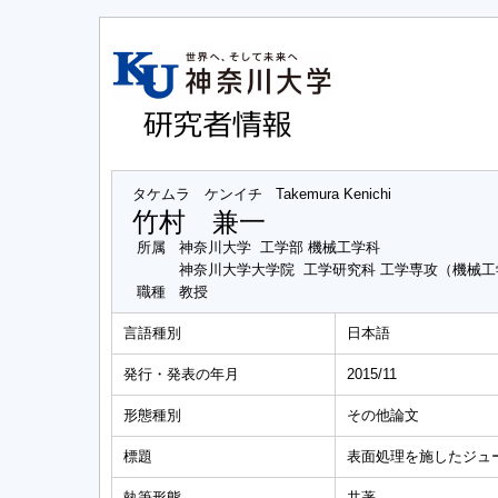
タケムラ ケンイチ
Takemura Kenichi
竹村 兼一
所属
神奈川大学 工学部 機械工学科
神奈川大学大学院 工学研究科 工学専攻（機械
職種
教授
言語種別
日本語
発行・発表の年月
2015/11
形態種別
その他論文
標題
表面処理を施したジュ
執筆形態
共著