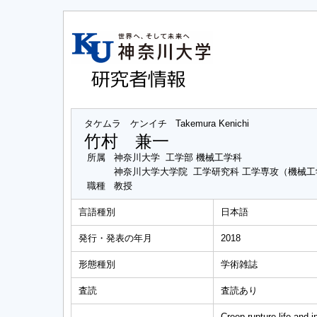
タケムラ ケンイチ
Takemura Kenichi
竹村 兼一
所属
神奈川大学 工学部 機械工学科
神奈川大学大学院 工学研究科 工学専攻（機械
職種
教授
言語種別
日本語
発行・発表の年月
2018
形態種別
学術雑誌
査読
査読あり
Creep rupture life and 