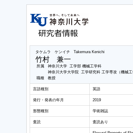
タケムラ ケンイチ
Takemura Kenichi
竹村 兼一
所属
神奈川大学 工学部 機械工学科
神奈川大学大学院 工学研究科 工学専攻（機械
職種
教授
言語種別
英語
発行・発表の年月
2019
形態種別
学術雑誌
査読
査読あり
Flexural Property of F