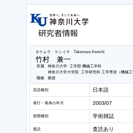
タケムラ ケンイチ
Takemura Kenichi
竹村 兼一
所属
神奈川大学 工学部 機械工学科
神奈川大学大学院 工学研究科 工学専攻（機械
職種
教授
日本語
言語種別
2003/07
発行・発表の年月
学術雑誌
形態種別
査読あり
査読