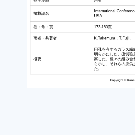
International Confere
掲載誌名
USA
巻・号・頁
173-180頁
著者・共著者
K.Takemura
，T.Fujii.
円孔を有するガラス繊
明らかにした。疲労強
概要
察した。種々の組み合
ら示し、それらの疲労
た。
Copyright © Kanag