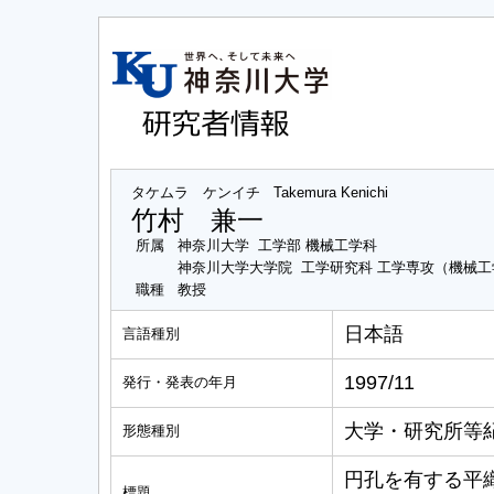
タケムラ ケンイチ
Takemura Kenichi
竹村 兼一
所属
神奈川大学 工学部 機械工学科
神奈川大学大学院 工学研究科 工学専攻（機械
職種
教授
日本語
言語種別
1997/11
発行・発表の年月
大学・研究所等
形態種別
円孔を有する平
標題