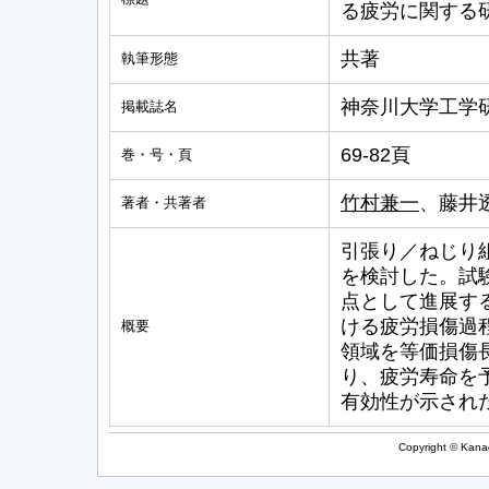
る疲労に関する
共著
執筆形態
神奈川大学工学研
掲載誌名
69-82頁
巻・号・頁
竹村兼一
、藤井
著者・共著者
引張り／ねじり
を検討した。試
点として進展す
ける疲労損傷過
概要
領域を等価損傷
り、疲労寿命を
有効性が示され
Copyright © Kanag