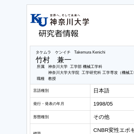
タケムラ ケンイチ
Takemura Kenichi
竹村 兼一
所属
神奈川大学 工学部 機械工学科
神奈川大学大学院 工学研究科 工学専攻（機械
職種
教授
日本語
言語種別
1998/05
発行・発表の年月
その他
形態種別
CNBR変性エポ
標題