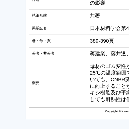
の影響
共著
執筆形態
日本材料学会第
掲載誌名
389-390頁
巻・号・頁
蒋建業、藤井透
著者・共著者
母材のゴム変性
25℃の温度範
いても、CNBR
概要
に向上すること
キシ樹脂及び平織
しても耐熱性は
Copyright © Kanag