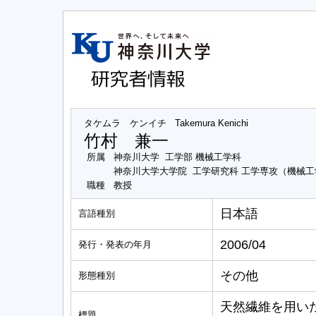
タケムラ ケンイチ
Takemura Kenichi
竹村 兼一
所属
神奈川大学 工学部 機械工学科
神奈川大学大学院 工学研究科 工学専攻（機械
職種
教授
日本語
言語種別
2006/04
発行・発表の年月
その他
形態種別
天然繊維を用い
標題