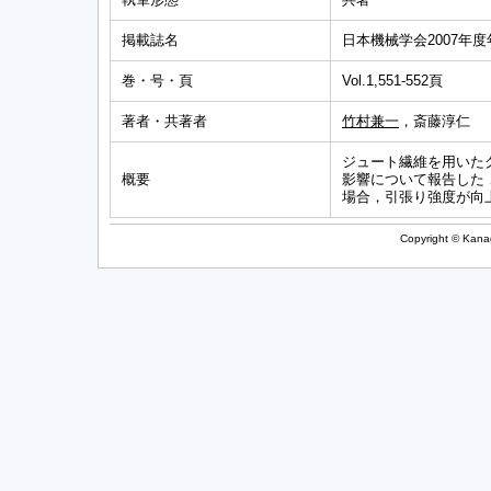
掲載誌名
日本機械学会2007年
巻・号・頁
Vol.1,551-552頁
著者・共著者
竹村兼一
，斎藤淳仁
ジュート繊維を用いた
概要
影響について報告した．
場合，引張り強度が向
Copyright © Kanag