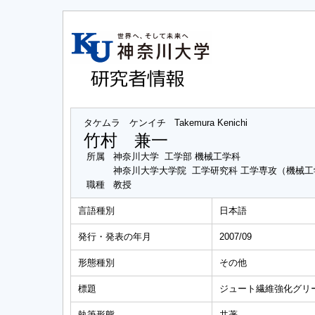
タケムラ ケンイチ
Takemura Kenichi
竹村 兼一
所属
神奈川大学 工学部 機械工学科
神奈川大学大学院 工学研究科 工学専攻（機械
職種
教授
言語種別
日本語
発行・発表の年月
2007/09
形態種別
その他
標題
ジュート繊維強化グリ
執筆形態
共著