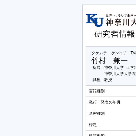
タケムラ ケンイチ
Ta
竹村 兼一
所属
神奈川大学 工学
神奈川大学大学院
職種
教授
言語種別
発行・発表の年月
形態種別
標題
執筆形態