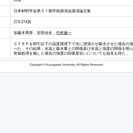
日本材料学会第５７期学術講演会講演論文集
273-274頁
加藤木秀章，安田佳史，
竹村兼一
ＣＦＲＰを80℃以下の温度環境下で水に浸漬させ吸水させた場合の
べた．その結果，水温と吸水量との関係及び水温と強度の関係を明
乾燥処理を施した場合の強度の回復度合いについても知見を得た．
Copyright © Kanagawa University. All Rights Reserved.