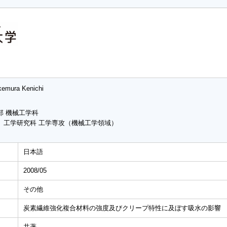
kemura Kenichi
部 機械工学科
 工学研究科 工学専攻（機械工学領域）
日本語
2008/05
その他
炭素繊維強化複合材料の強度及びクリープ特性に及ぼす吸水の影響
共著