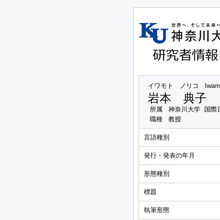
イワモト ノリコ
Iwam
岩本 典子
所属
神奈川大学 国際
職種
教授
言語種別
発行・発表の年月
形態種別
標題
執筆形態