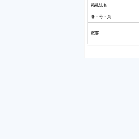
掲載誌名
巻・号・頁
概要