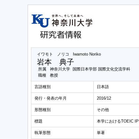
イワモト ノリコ
Iwamoto Noriko
岩本 典子
所属
神奈川大学 国際日本学部 国際文化交流学科
職種
教授
言語種別
日本語
発行・発表の年月
2016/12
形態種別
その他
標題
本学におけるTOEIC I
執筆形態
単著