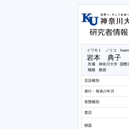
イワモト ノリコ
Iwam
岩本 典子
所属
神奈川大学 国際
職種
教授
言語種別
発行・発表の年月
形態種別
査読
標題