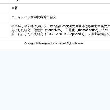
単著
エディンバラ大学提出博士論文
戦争時と平和時における日本の新聞の文法文体的特徴を機能主義文
分析した研究。他動性（transitivity)、主題化（thematization)、法性
的に試行した比較研究（P.330+A30+B16(appendix)）（博士学位論
Copyright © Kanagawa University. All Rights Reserved.