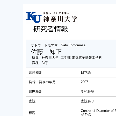
サトウ トモマサ
Sato Tomomasa
佐藤 知正
所属
神奈川大学 工学部 電気電子情報工学科
職種
助手
言語種別
日本語
発行・発表の年月
2007
形態種別
学術雑誌
査読
査読あり
Control of Diameter of
標題
of ZnO