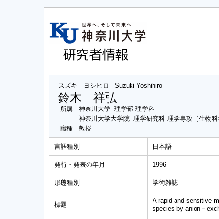
スズキ ヨシヒロ
Suzuki Yoshihiro
鈴木 祥弘
所属
神奈川大学 理学部 理学科
神奈川大学大学院 理学研究科 理学専攻（生物
職種
教授
言語種別
日本語
発行・発表の年月
1996
形態種別
学術雑誌
A rapid and sensitive m
標題
species by anion－exc