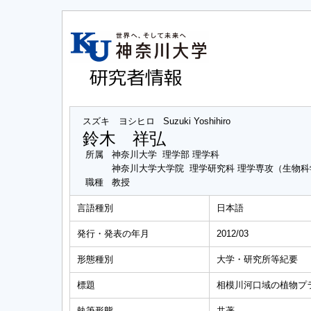
スズキ ヨシヒロ
Suzuki Yoshihiro
鈴木 祥弘
所属
神奈川大学 理学部 理学科
神奈川大学大学院 理学研究科 理学専攻（生物
職種
教授
言語種別
日本語
発行・発表の年月
2012/03
形態種別
大学・研究所等紀要
標題
相模川河口域の植物プ
執筆形態
共著