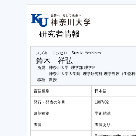
スズキ ヨシヒロ
Suzuki Yoshihiro
鈴木 祥弘
所属
神奈川大学 理学部 理学科
神奈川大学大学院 理学研究科 理学専攻（生物
職種
教授
言語種別
日本語
発行・発表の年月
1997/02
形態種別
学術雑誌
査読
査読あり
Photosynthetic acclimat