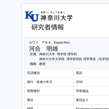
カワイ アキオ
Kawai Akio
河合 明雄
所属
神奈川大学 理学部 理学科
神奈川大学大学院 理学研究科 理学専攻（化学領
職種
教授
言語種別
英語
発行・発表の年月
2016
形態種別
学術雑誌
査読
査読あり
標題
Monitoring Isomerizati