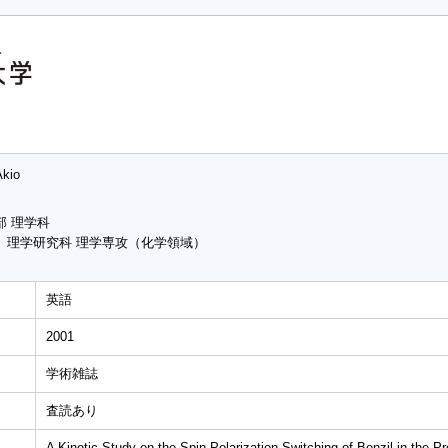
Akio
部 理学科
 理学研究科 理学専攻（化学領域）
英語
2001
学術雑誌
査読あり
A Kinetic Study on the Spin Polarization Switching of Benzil in the P