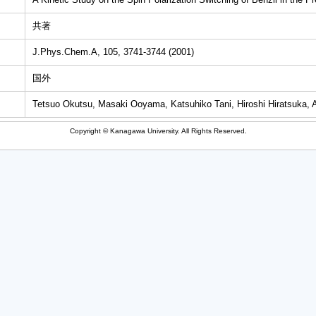
共著
J.Phys.Chem.A, 105, 3741-3744 (2001)
国外
Tetsuo Okutsu, Masaki Ooyama, Katsuhiko Tani, Hiroshi Hiratsuka, A
Copyright © Kanagawa University. All Rights Reserved.