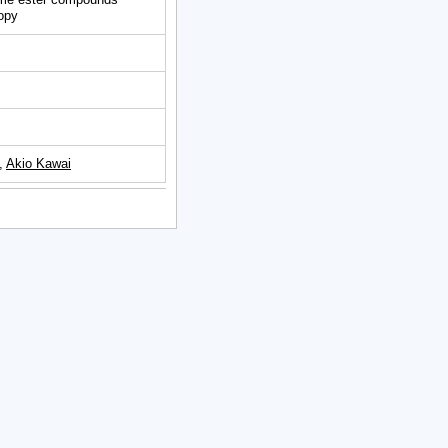
opy
,
Akio Kawai