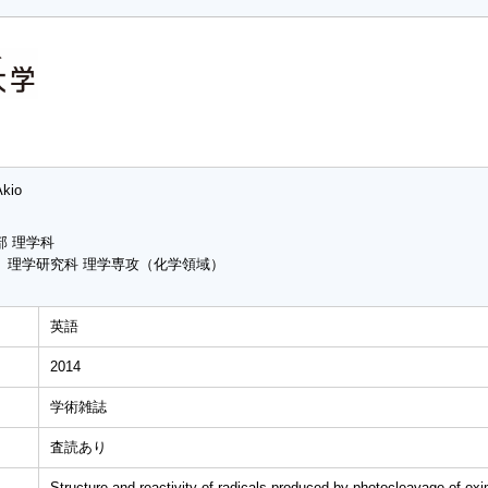
Akio
部 理学科
 理学研究科 理学専攻（化学領域）
英語
2014
学術雑誌
査読あり
Structure and reactivity of radicals produced by photocleavage of o