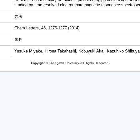
studied by time-resolved electron paramagnetic resonance spectrosc
共著
Chem.Letters, 43, 1275-1277 (2014)
国外
Yusuke Miyake, Hirona Takahashi, Nobuyuki Akai, Kazuhiko Shibuya
Copyright © Kanagawa University. All Rights Reserved.