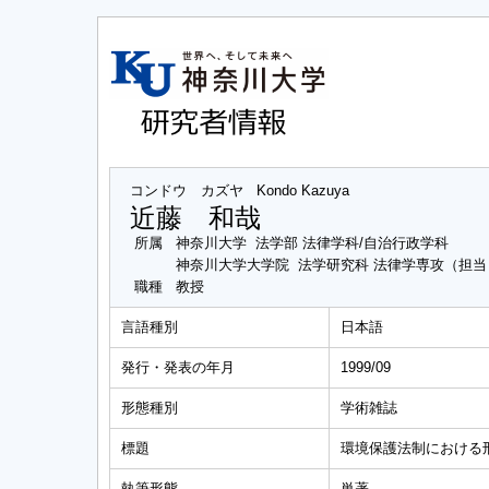
コンドウ カズヤ
Kondo Kazuya
近藤 和哉
所属
神奈川大学 法学部 法律学科/自治行政学科
神奈川大学大学院 法学研究科 法律学専攻（担
職種
教授
言語種別
日本語
発行・発表の年月
1999/09
形態種別
学術雑誌
標題
環境保護法制における
執筆形態
単著