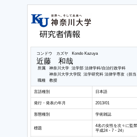
コンドウ カズヤ
Kondo Kazuya
近藤 和哉
所属
神奈川大学 法学部 法律学科/自治行政学科
神奈川大学大学院 法学研究科 法律学専攻（担
職種
教授
言語種別
日本語
発行・発表の年月
2013/01
形態種別
学術雑誌
4名の女性を次々に監
標題
平成24・7・24）