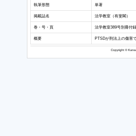
執筆形態
単著
掲載誌名
法学教室（有斐閣）
巻・号・頁
法学教室389号別冊付録
概要
PTSDが刑法上の傷
Copyright © Kanag