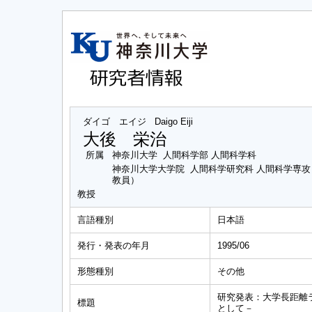
ダイゴ エイジ
Daigo Eiji
大後 栄治
所属
神奈川大学 人間科学部 人間科学科
神奈川大学大学院 人間科学研究科 人間科学専
教員）
教授
言語種別
日本語
発行・発表の年月
1995/06
形態種別
その他
研究発表：大学長距離
標題
として－