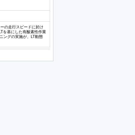
ナーの走行スピードに於け
LTを基にした有酸素性作業
ーニングの実施が、LT動態