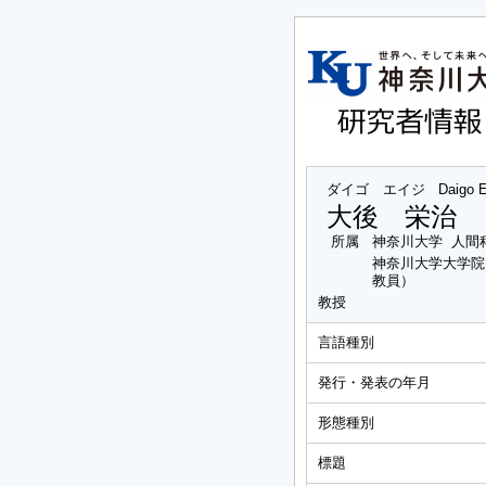
ダイゴ エイジ
Daigo Ei
大後 栄治
所属
神奈川大学 人間
神奈川大学大学院
教員）
教授
言語種別
発行・発表の年月
形態種別
標題