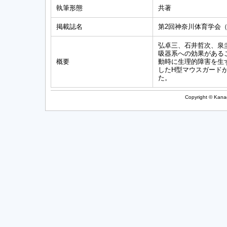
執筆形態
共著
掲載誌名
第2回神奈川体育学会
弘卓三、石井哲次、泉
吸器系への効果がある
概要
動時に生理的障害を生
したH型マウスガード
た。
Copyright © Kanag