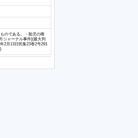
たものである。・胎児の権
北方ジャーナル事件](最大判
年2月13日民集23巻2号291
)