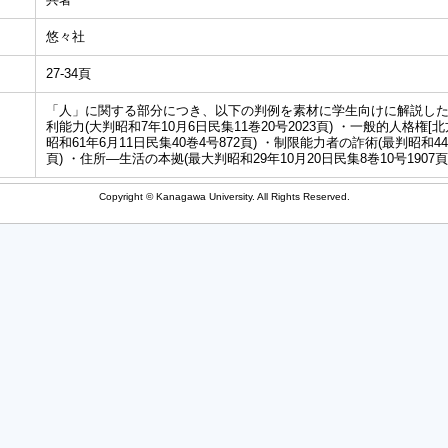
悠々社
27-34頁
「人」に関する部分につき、以下の判例を素材に学生向けに解説し
利能力(大判昭和7年10月6日民集11巻20号2023頁) ・一般的人格権[
昭和61年6月11日民集40巻4号872頁) ・制限能力者の詐術(最判昭和44
頁) ・住所―生活の本拠(最大判昭和29年10月20日民集8巻10号1907頁
Copyright © Kanagawa University. All Rights Reserved.