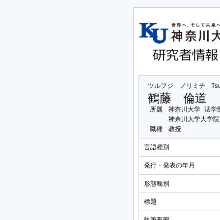
ツルフジ ノリミチ
Tsu
鶴藤 倫道
所属
神奈川大学 法学
神奈川大学大学院
職種
教授
言語種別
発行・発表の年月
形態種別
標題
執筆形態