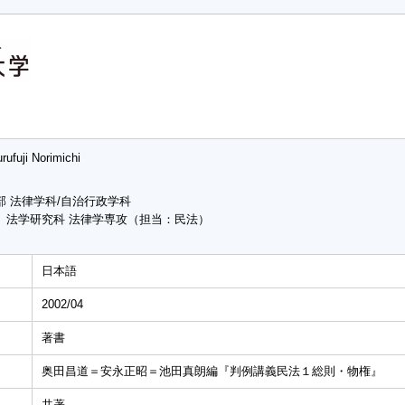
rufuji Norimichi
部 法律学科/自治行政学科
 法学研究科 法律学専攻（担当：民法）
日本語
2002/04
著書
奥田昌道＝安永正昭＝池田真朗編『判例講義民法１総則・物権』
共著