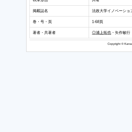
掲載誌名
法政大学イノベーション
巻・号・頁
1-68頁
著者・共著者
◎浦上拓也
・矢作敏行
Copyright © Kanag