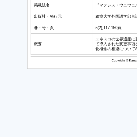
掲載誌名
『マテシス・ウニウェ
出版社・発行元
獨協大学外国語学部言
巻・号・頁
5(2),117-150頁
ユネスコの世界遺産に
概要
て導入された変更事項
化概念の相違について
Copyright © Kanag