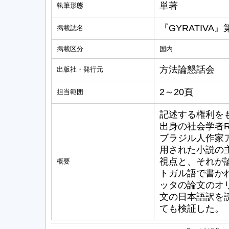
単著
執筆形態
『GYRATIVA』
掲載誌名
掲載区分
国内
方法論懇話会
出版社・発行元
2～20頁
担当範囲
記述する権利を
出身の社会学者
ブラジル人作家
用された小説の
視点と、それが
概要
トガル語で書か
ッタの論文のオ
文の日本語訳を
ても検証した。