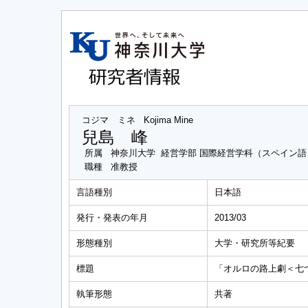
コジマ ミネ
Kojima Mine
兒島 峰
所属
神奈川大学 経営学部 国際経営学科（スペイン語
職種
准教授
言語種別
日本語
発行・発表の年月
2013/03
形態種別
大学・研究所等紀要
標題
「オルロの路上劇＜七
執筆形態
共著