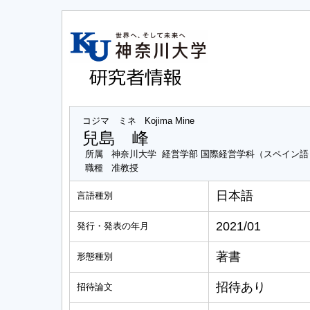
コジマ ミネ
Kojima Mine
兒島 峰
所属
神奈川大学 経営学部 国際経営学科（スペイン語
職種
准教授
日本語
言語種別
2021/01
発行・発表の年月
著書
形態種別
招待あり
招待論文