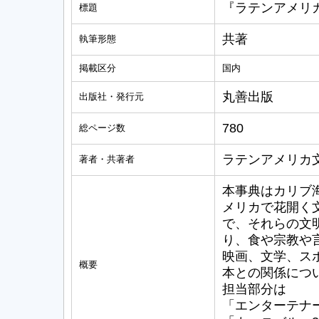
『ラテンアメリ
標題
共著
執筆形態
掲載区分
国内
丸善出版
出版社・発行元
780
総ページ数
ラテンアメリカ
著者・共著者
本事典はカリブ
メリカで花開く
で、それらの文
り、食や宗教や
映画、文学、ス
概要
本との関係につ
担当部分は
「エンターテナー