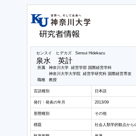
センスイ ヒデカズ
Sensui Hidekazu
泉水 英計
所属
神奈川大学 経営学部 国際経営学科
神奈川大学大学院 経営学研究科 国際経営専攻
職種
教授
言語種別
日本語
発行・発表の年月
2013/09
形態種別
その他
標題
社会人類学的観点からの
執筆形態
単著