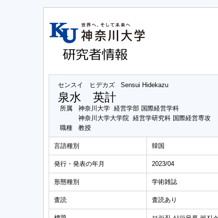
センスイ ヒデカズ
Sensui Hidekazu
泉水 英計
所属
神奈川大学 経営学部 国際経営学科
神奈川大学大学院 経営学研究科 国際経営専攻
職種
教授
言語種別
韓国
発行・発表の年月
2023/04
形態種別
学術雑誌
査読
査読あり
標題
브라질 상파울루 레지스