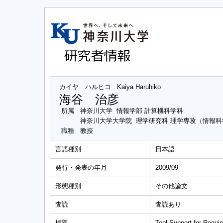
カイヤ ハルヒコ
Kaiya Haruhiko
海谷 治彦
所属
神奈川大学 情報学部 計算機科学科
神奈川大学大学院 理学研究科 理学専攻（情報
職種
教授
言語種別
日本語
発行・発表の年月
2009/09
形態種別
その他論文
査読
査読あり
標題
Tool Support for Requ