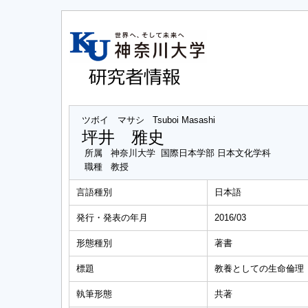
ツボイ マサシ
Tsuboi Masashi
坪井 雅史
所属
神奈川大学 国際日本学部 日本文化学科
職種
教授
言語種別
日本語
発行・発表の年月
2016/03
形態種別
著書
標題
教養としての生命倫理
執筆形態
共著