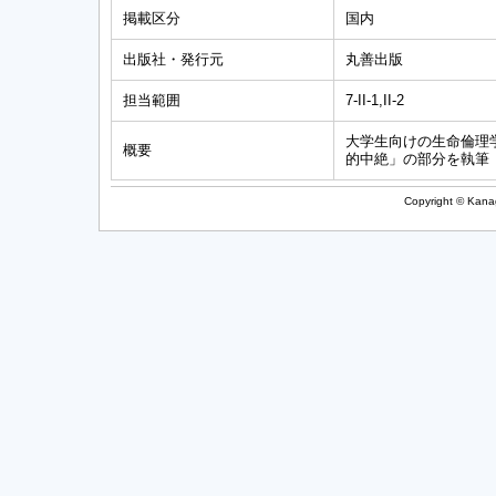
掲載区分
国内
出版社・発行元
丸善出版
担当範囲
7-II-1,II-2
大学生向けの生命倫理
概要
的中絶」の部分を執筆
Copyright © Kanag