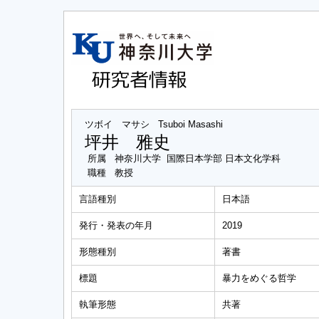
ツボイ マサシ
Tsuboi Masashi
坪井 雅史
所属
神奈川大学 国際日本学部 日本文化学科
職種
教授
言語種別
日本語
発行・発表の年月
2019
形態種別
著書
標題
暴力をめぐる哲学
執筆形態
共著