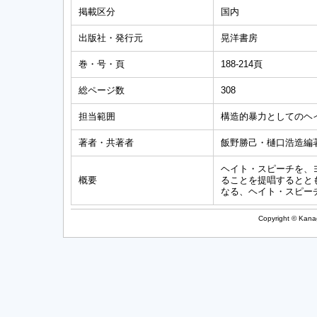
掲載区分
国内
出版社・発行元
晃洋書房
巻・号・頁
188-214頁
総ページ数
308
担当範囲
構造的暴力としてのヘ
著者・共著者
飯野勝己・樋口浩造編
ヘイト・スピーチを、
概要
ることを提唱するとと
なる、ヘイト・スピー
Copyright © Kanag