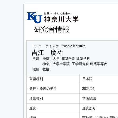
ヨシエ ケイスケ
Yoshie Keisuke
吉江 慶祐
所属
神奈川大学 建築学部 建築学科
神奈川大学大学院 工学研究科 建築学専攻
職種
教授
言語種別
日本語
発行・発表の年月
2024/04
形態種別
学術雑誌
査読
査読あり
標題
変動風力を受ける弾性