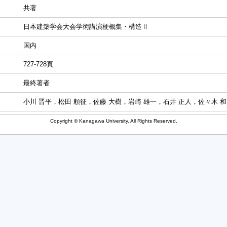
共著
日本建築学会大会学術講演梗概集・構造Ⅱ
国内
727-728頁
最終著者
小川 晋平，松田 頼征，佐藤 大樹，岩崎 雄一，石井 正人，佐々木 
Copyright © Kanagawa University. All Rights Reserved.