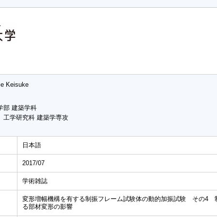
ie Keisuke
学部 建築学科
 工学研究科 建築学専攻
日本語
2017/07
学術雑誌
変形増幅機構を有する制振フレーム試験体の動的加振試験 その4 
る部材変形の影響