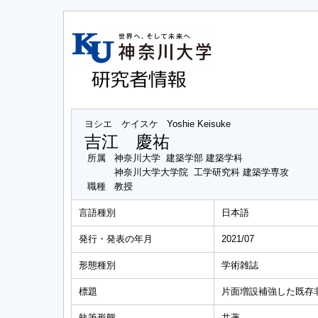
ヨシエ ケイスケ
Yoshie Keisuke
吉江 慶祐
所属
神奈川大学 建築学部 建築学科
神奈川大学大学院 工学研究科 建築学専攻
職種
教授
言語種別
日本語
発行・発表の年月
2021/07
形態種別
学術雑誌
標題
片面増設補強した既存
執筆形態
共著