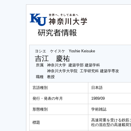
ヨシエ ケイスケ
Yoshie Keisuke
吉江 慶祐
所属
神奈川大学 建築学部 建築学科
神奈川大学大学院 工学研究科 建築学専攻
職種
教授
言語種別
日本語
発行・発表の年月
1989/09
形態種別
学術雑誌
高速荷重を受ける鉄筋コ
標題
柱の混在型の高速載荷