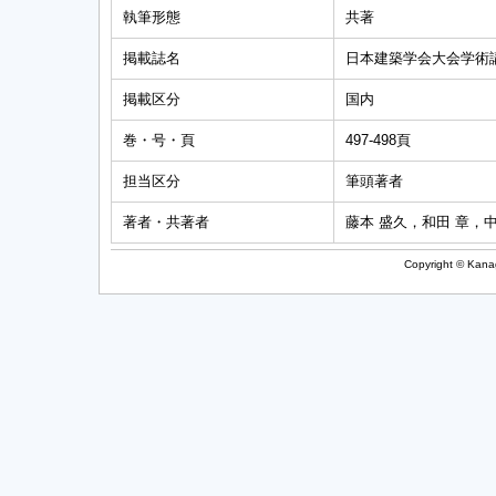
執筆形態
共著
掲載誌名
日本建築学会大会学術
掲載区分
国内
巻・号・頁
497-498頁
担当区分
筆頭著者
著者・共著者
藤本 盛久，和田 章，
Copyright © Kanag