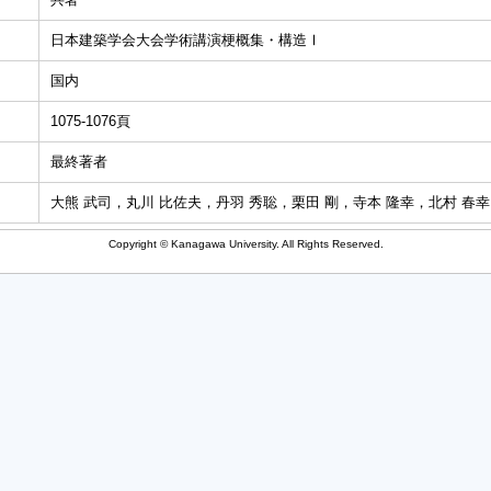
日本建築学会大会学術講演梗概集・構造Ⅰ
国内
1075-1076頁
最終著者
大熊 武司，丸川 比佐夫，丹羽 秀聡，栗田 剛，寺本 隆幸，北村 春幸
Copyright © Kanagawa University. All Rights Reserved.