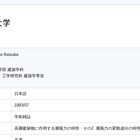
ie Keisuke
学部 建築学科
 工学研究科 建築学専攻
日本語
1993/07
学術雑誌
高層建築物に作用する層風力の特性 : その2. 層風力の変動成分の特
共著