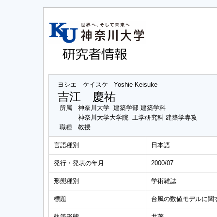
ヨシエ ケイスケ
Yoshie Keisuke
吉江 慶祐
所属
神奈川大学 建築学部 建築学科
神奈川大学大学院 工学研究科 建築学専攻
職種
教授
言語種別
日本語
発行・発表の年月
2000/07
形態種別
学術雑誌
標題
台風の数値モデルに関す
執筆形態
共著