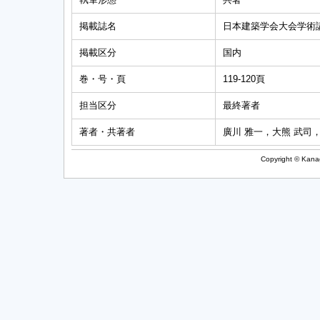
掲載誌名
日本建築学会大会学術
掲載区分
国内
巻・号・頁
119-120頁
担当区分
最終著者
著者・共著者
廣川 雅一，大熊 武司
Copyright © Kanag