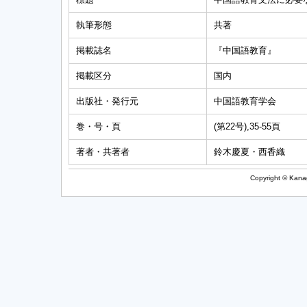
執筆形態
共著
掲載誌名
『中国語教育』
掲載区分
国内
出版社・発行元
中国語教育学会
巻・号・頁
(第22号),35-55頁
著者・共著者
鈴木慶夏・西香織
Copyright © Kanag