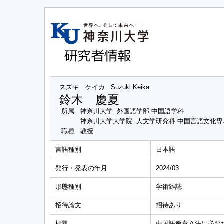
スズキ ケイカ
Suzuki Keika
鈴木 慶夏
所属
神奈川大学 外国語学部 中国語学科
神奈川大学大学院 人文学研究科 中国言語文化
職種
教授
言語種別
日本語
発行・発表の年月
2024/03
形態種別
学術雑誌
招待論文
招待あり
標題
中国語教育文法に必要