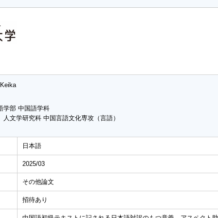
 Keika
語学部 中国語学科
 人文学研究科 中国言語文化専攻（言語）
日本語
2025/03
その他論文
招待あり
中国語初級テキストに記される日本語対訳のもつ意義―アスペクト助