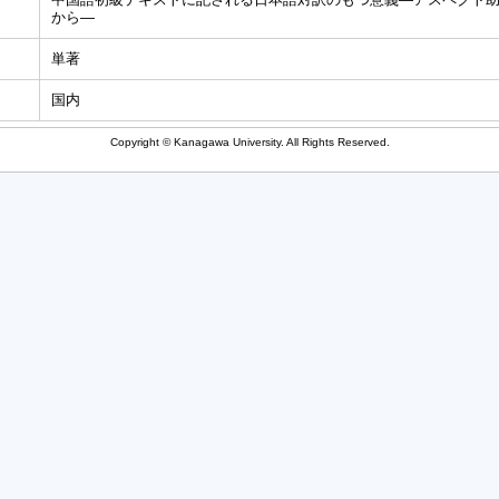
から―
単著
国内
Copyright © Kanagawa University. All Rights Reserved.