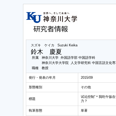
スズキ ケイカ
Suzuki Keika
鈴木 慶夏
所属
神奈川大学 外国語学部 中国語学科
神奈川大学大学院 人文学研究科 中国言語文化
職種
教授
発行・発表の年月
2015/09
形態種別
その他
试论控制“＊我吃午饭在
標題
力？
執筆形態
単著