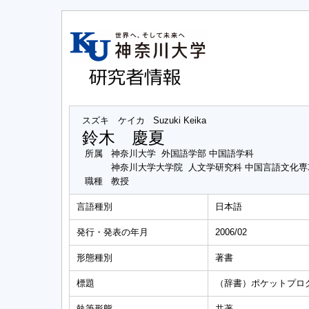
スズキ ケイカ
Suzuki Keika
鈴木 慶夏
所属
神奈川大学 外国語学部 中国語学科
神奈川大学大学院 人文学研究科 中国言語文化
職種
教授
言語種別
日本語
発行・発表の年月
2006/02
形態種別
著書
標題
（辞書）ポケットプロ
執筆形態
共著