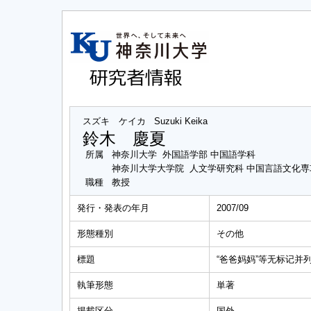
スズキ ケイカ
Suzuki Keika
鈴木 慶夏
所属
神奈川大学 外国語学部 中国語学科
神奈川大学大学院 人文学研究科 中国言語文化
職種
教授
発行・発表の年月
2007/09
形態種別
その他
標題
“爸爸妈妈”等无标记并
執筆形態
単著
掲載区分
国外