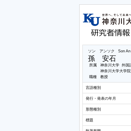
ソン アンソク
Son An
孫 安石
所属
神奈川大学 外国
神奈川大学大学院
職種
教授
言語種別
発行・発表の年月
形態種別
標題
執筆形態