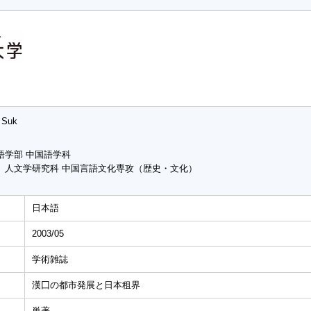
 Suk
語学部 中国語学科
 人文学研究科 中国言語文化専攻（歴史・文化）
日本語
2003/05
学術雑誌
漢囗の都市発展と日本租界
単著