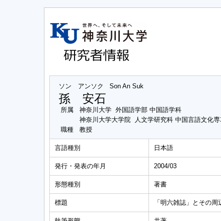
ソン アンソク
Son An Suk
孫 安石
所属
神奈川大学 外国語学部 中国語学科
神奈川大学大学院 人文学研究科 中国言語文化
職種
教授
言語種別
日本語
発行・発表の年月
2004/03
形態種別
著書
標題
「明六雑誌」とその周
執筆形態
共著